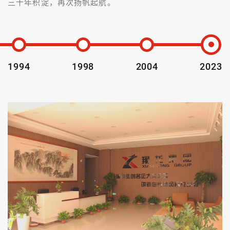
三十年积淀，再次扬帆起航。
1994
1998
2004
2023