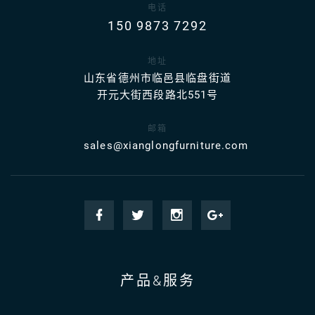
电话
150 9873 7292
地址
山东省德州市临邑县临盘街道
开元大街西段路北551号
邮箱
sales@xianglongfurniture.com
产品&服务