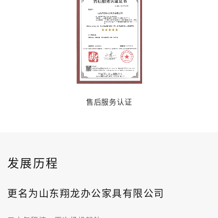
售后服务认证
发展历程
更名为山东翔龙办公家具有限公司