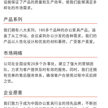
设施保证了产品的质量和生产效率，使我们能够满足多
样化的市场需求。
产品系列
我们拥有八大系列、180多个品种的办公家具产品，涵
盖了从工作站、会议桌到办公沙发的各种需求。我们的
产品以人性化设计和优良的材料著称，广受客户喜爱。
市场网络
公司在全国设有20多个办事处，建立了强大的营销团
队，力求为客户提供及时有效的服务。同时，我们还拥
有完善的售后服务体系，确保客户在使用过程中无后顾
之忧。
企业愿景
我们致力于成为中国办公家具行业的领先品牌，不断创